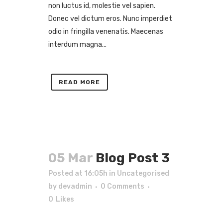
non luctus id, molestie vel sapien.
Donec vel dictum eros. Nunc imperdiet
odio in fringilla venenatis. Maecenas
interdum magna...
READ MORE
05 Mar
Blog Post 3
Posted at 16:05h
in
Uncategorised
by
devadmin
0 Comments
0
Likes