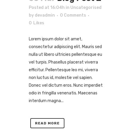
Posted at 16:04h
in
Uncategorised
by
devadmin
0 Comments
0
Likes
Lorem ipsum dolor sit amet,
consectetur adipiscing elit. Mauris sed
nulla ut libero ultricies pellentesque eu
vel turpis. Phasellus placerat viverra
efficitur. Pellentesque leo mi, viverra
non luctus id, molestie vel sapien.
Donec vel dictum eros. Nunc imperdiet
odio in fringilla venenatis. Maecenas
interdum magna...
READ MORE