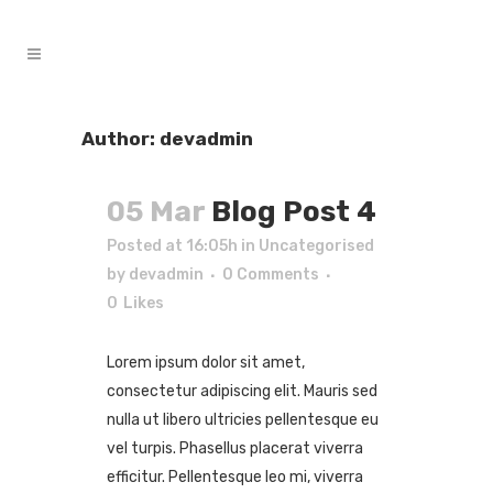
Author: devadmin
05 Mar
Blog Post 4
Posted at 16:05h
in
Uncategorised
by
devadmin
0 Comments
0
Likes
Lorem ipsum dolor sit amet,
consectetur adipiscing elit. Mauris sed
nulla ut libero ultricies pellentesque eu
vel turpis. Phasellus placerat viverra
efficitur. Pellentesque leo mi, viverra