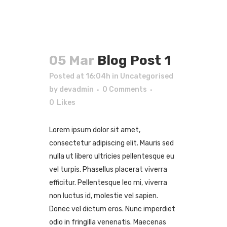
05 Mar
Blog Post 1
Posted at 16:04h
in
Uncategorised
by
devadmin
0 Comments
0
Likes
Lorem ipsum dolor sit amet,
consectetur adipiscing elit. Mauris sed
nulla ut libero ultricies pellentesque eu
vel turpis. Phasellus placerat viverra
efficitur. Pellentesque leo mi, viverra
non luctus id, molestie vel sapien.
Donec vel dictum eros. Nunc imperdiet
odio in fringilla venenatis. Maecenas